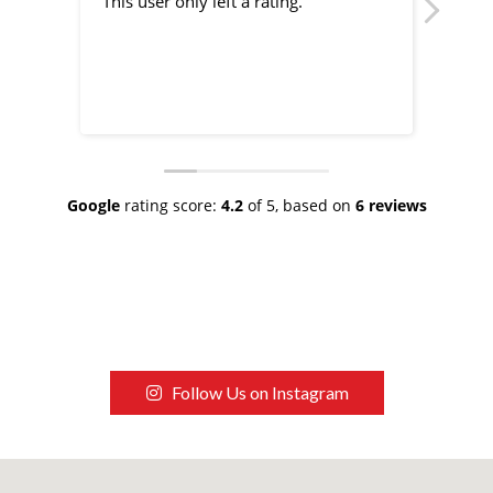
This user only left a rating.
This 
Google
rating score:
4.2
of 5,
based on
6 reviews
Follow Us on Instagram